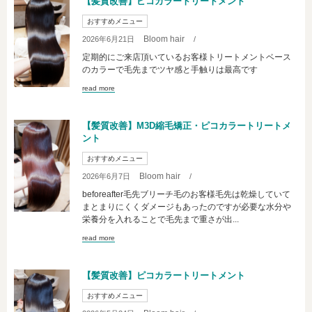
【髪質改善】ピコカラートリートメント
おすすめメニュー
Bloom hair
2026年6月21日
/
定期的にご来店頂いているお客様トリートメントベース
のカラーで毛先までツヤ感と手触りは最高です
read more
【髪質改善】M3D縮毛矯正・ピコカラートリートメ
ント
おすすめメニュー
Bloom hair
2026年6月7日
/
beforeafter毛先ブリーチ毛のお客様毛先は乾燥していて
まとまりにくくダメージもあったのですが必要な水分や
栄養分を入れることで毛先まで重さが出...
read more
【髪質改善】ピコカラートリートメント
おすすめメニュー