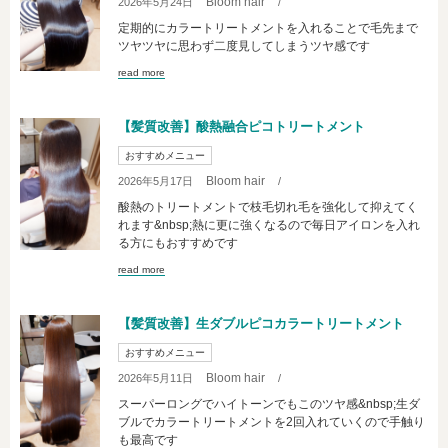
Bloom hair
2026年5月24日
/
定期的にカラートリートメントを入れることで毛先まで
ツヤツヤに思わず二度見してしまうツヤ感です
read more
【髪質改善】酸熱融合ピコトリートメント
おすすめメニュー
Bloom hair
2026年5月17日
/
酸熱のトリートメントで枝毛切れ毛を強化して抑えてく
れます&nbsp;熱に更に強くなるので毎日アイロンを入れ
る方にもおすすめです
read more
【髪質改善】生ダブルピコカラートリートメント
おすすめメニュー
Bloom hair
2026年5月11日
/
スーパーロングでハイトーンでもこのツヤ感&nbsp;生ダ
ブルでカラートリートメントを2回入れていくので手触り
も最高です