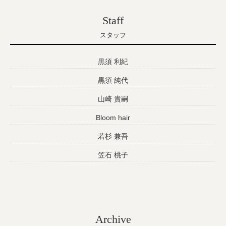
Staff
スタッフ
黒須 利紀
黒須 純代
山崎 貴嗣
Bloom hair
若杉 兼吾
笠石 桃子
Archive