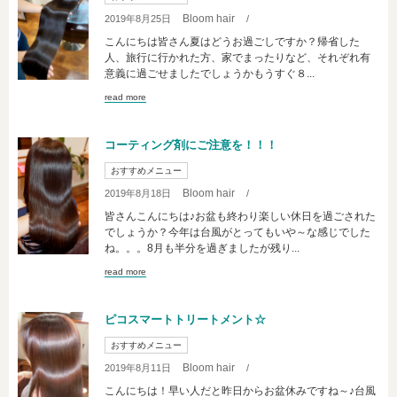
Bloom hair
2019年8月25日
/
こんにちは皆さん夏はどうお過ごしですか？帰省した
人、旅行に行かれた方、家でまったりなど、それぞれ有
意義に過ごせましたでしょうかもうすぐ８...
read more
コーティング剤にご注意を！！！
おすすめメニュー
Bloom hair
2019年8月18日
/
皆さんこんにちは♪お盆も終わり楽しい休日を過ごされた
でしょうか？今年は台風がとってもいや～な感じでした
ね。。。8月も半分を過ぎましたが残り...
read more
ピコスマートトリートメント☆
おすすめメニュー
Bloom hair
2019年8月11日
/
こんにちは！早い人だと昨日からお盆休みですね～♪台風