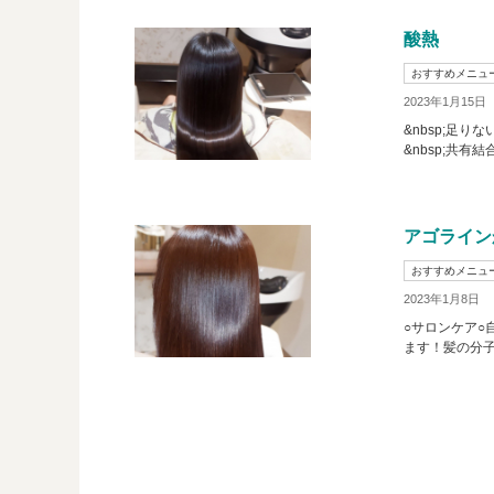
酸熱
おすすめメニュ
2023年1月15日
&nbsp;足
&nbsp;共有
アゴライン
おすすめメニュ
2023年1月8日
○サロンケア○
ます！髪の分子