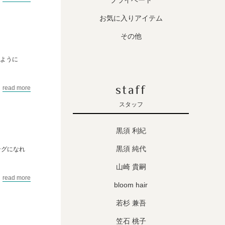
プライベート
お気に入りアイテム
その他
いように
staff
read more
スタッフ
黒須 利紀
黒須 純代
ングになれ
山崎 貴嗣
read more
bloom hair
若杉 兼吾
笠石 桃子