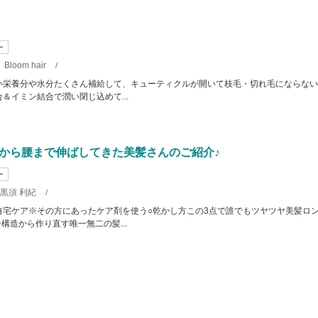
ー
Bloom hair
/
りない栄養分や水分たくさん補給して、キューティクルが開いて枝毛・切れ毛にならな
結合＆イミン結合で潤い閉じ込めて...
から腰まで伸ばしてきた美髪さんのご紹介♪
ー
黒須 利紀
/
自宅ケア※その方にあったケア剤を使う○乾かし方この3点で誰でもツヤツヤ美髪ロ
構造から作り直す唯一無二の髪...