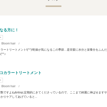
なる方に！
ー
Bloom hair
/
ラートリートメント!(^^)!乾燥が気になるこの季節…是非髪に水分と栄養分をふん
^^♪
コカラートリートメント
ー
Bloom hair
/
艶ですよね&nbsp;定期的にきてくださっているので、ここまで綺麗に伸ばせます
かりケアしてあげていると...