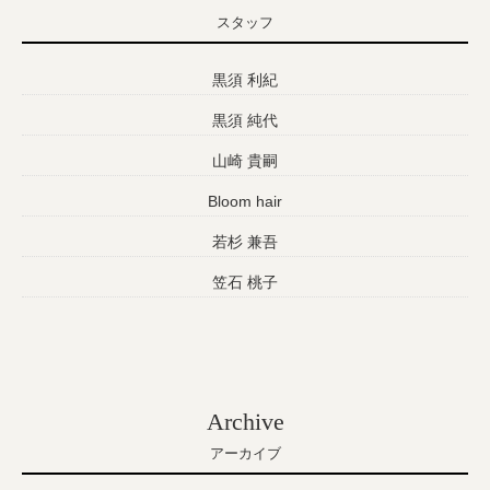
スタッフ
黒須 利紀
黒須 純代
山崎 貴嗣
Bloom hair
若杉 兼吾
笠石 桃子
Archive
アーカイブ