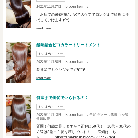
Bloom hair
2022年11月27日
/
お店での栄養補給と家でのケアでロングまで綺麗に伸
ばしていけます!(^^)!
read more
酸熱融合ピコカラートリートメント
おすすめメニュー
Bloom hair
2022年11月20日
/
巻き髪でもツヤツヤです!(^^)!
read more
何歳まで美髪でいられるの？
おすすめメニュー
Bloom hair
2022年11月13日
/ 美髪.ダメージ修復.ツヤ髪,
髪質改善
質問！何歳に見えますか？正解は50代！ 20代～30代の
方達は8割自ら髪を壊している！！ 詳細はこち
ら https://ameblo.jp/bloom7777777/ent...