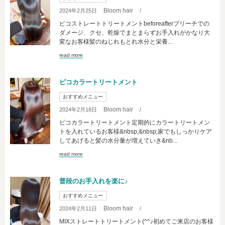
Bloom hair
2024年2月25日
/
ピコストレートトリートメントbeforeafterブリーチでの
ダメージ、クセ、乾燥でまとまらずお手入れがかなり大
変なお客様髪のねじれもとれ水分と栄養...
read more
ピコカラートリートメント
おすすめメニュー
Bloom hair
2024年2月18日
/
ピコカラートリートメント定期的にカラートリートメン
トを入れているお客様&nbsp;&nbsp;家でもしっかりケア
してあげると髪の水分量が増えていき&nb...
read more
普段のお手入れを楽に♪
おすすめメニュー
Bloom hair
2024年2月11日
/
MIXストレートトリートメント(^^♪初めてご来店のお客様