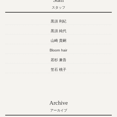
スタッフ
黒須 利紀
黒須 純代
山崎 貴嗣
Bloom hair
若杉 兼吾
笠石 桃子
Archive
アーカイブ