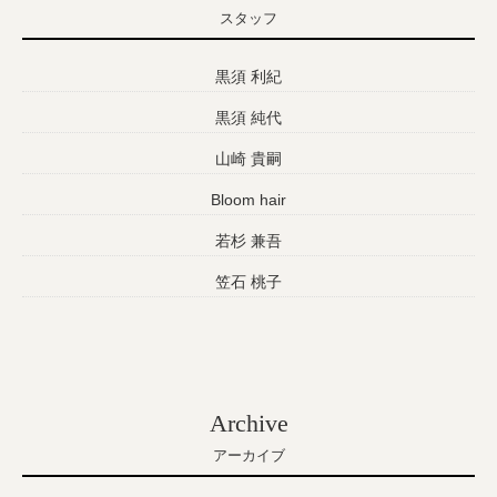
スタッフ
黒須 利紀
黒須 純代
山崎 貴嗣
Bloom hair
若杉 兼吾
笠石 桃子
Archive
アーカイブ