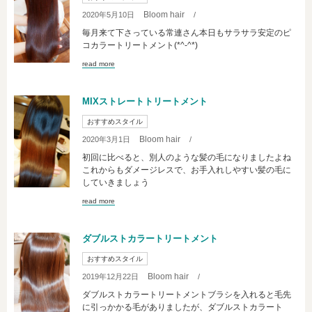
Bloom hair
2020年5月10日
/
毎月来て下さっている常連さん本日もサラサラ安定のピ
コカラートリートメント(*^-^*)
read more
MIXストレートトリートメント
おすすめスタイル
Bloom hair
2020年3月1日
/
初回に比べると、別人のような髪の毛になりましたよね
これからもダメージレスで、お手入れしやすい髪の毛に
していきましょう
read more
ダブルストカラートリートメント
おすすめスタイル
Bloom hair
2019年12月22日
/
ダブルストカラートリートメントブラシを入れると毛先
に引っかかる毛がありましたが、ダブルストカラート