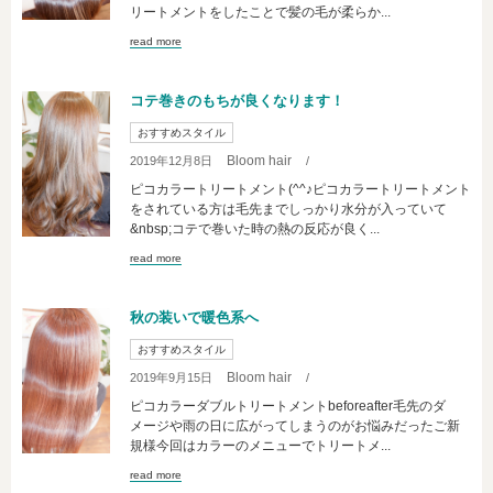
リートメントをしたことで髪の毛が柔らか...
read more
コテ巻きのもちが良くなります！
おすすめスタイル
Bloom hair
2019年12月8日
/
ピコカラートリートメント(^^♪ピコカラートリートメント
をされている方は毛先までしっかり水分が入っていて
&nbsp;コテで巻いた時の熱の反応が良く...
read more
秋の装いで暖色系へ
おすすめスタイル
Bloom hair
2019年9月15日
/
ピコカラーダブルトリートメントbeforeafter毛先のダ
メージや雨の日に広がってしまうのがお悩みだったご新
規様今回はカラーのメニューでトリートメ...
read more