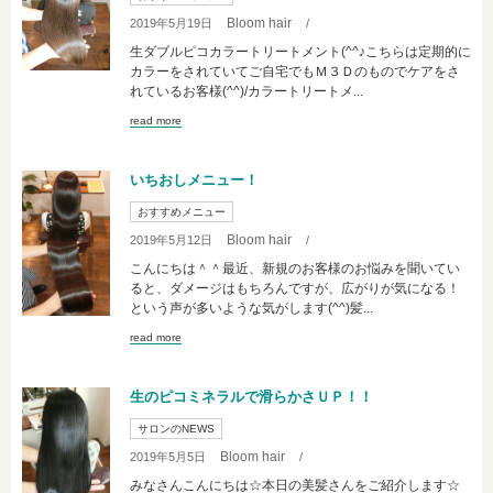
Bloom hair
2019年5月19日
/
生ダブルピコカラートリートメント(^^♪こちらは定期的に
カラーをされていてご自宅でもＭ３Ｄのものでケアをさ
れているお客様(^^)/カラートリートメ...
read more
いちおしメニュー！
おすすめメニュー
Bloom hair
2019年5月12日
/
こんにちは＾＾最近、新規のお客様のお悩みを聞いてい
ると、ダメージはもちろんですが、広がりが気になる！
という声が多いような気がします(^^)髪...
read more
生のピコミネラルで滑らかさＵＰ！！
サロンのNEWS
Bloom hair
2019年5月5日
/
みなさんこんにちは☆本日の美髪さんをご紹介します☆