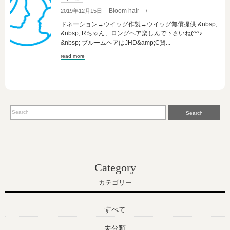
Bloom hair
2019年12月15日
/
ドネーション→ウイッグ作製→ウイッグ無償提供 &nbsp;
&nbsp; Rちゃん、ロングヘア楽しんで下さいね(^^♪
&nbsp; ブルームヘアはJHD&amp;C賛...
read more
Search
Category
カテゴリー
すべて
未分類