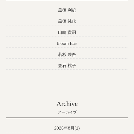
黒須 利紀
黒須 純代
山崎 貴嗣
Bloom hair
若杉 兼吾
笠石 桃子
Archive
アーカイブ
2026年8月(1)